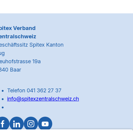
Kontaktinformationen
pitex Verband
entralschweiz
eschäftssitz Spitex Kanton
ug
euhofstrasse 19a
340 Baar
Telefon 041 362 27 37
info@spitexzentralschweiz.ch