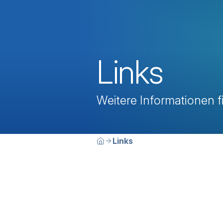
Links
Weitere Informationen 
Breadcrumbn
Sie befinden sich hier:
Links
Home