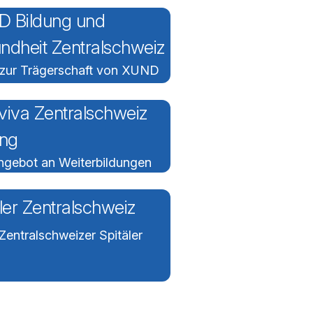
 Bildung und
ndheit Zentralschweiz
 zur Trägerschaft von XUND
viva Zentralschweiz
ung
Angebot an Weiterbildungen
ler Zentralschweiz
Zentralschweizer Spitäler