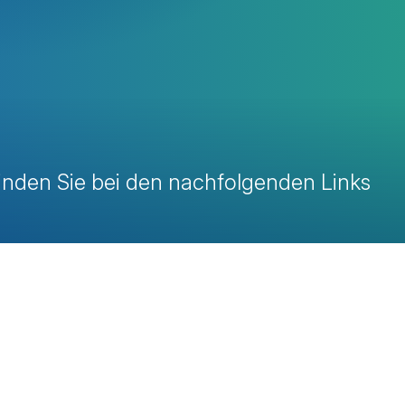
finden Sie bei den nachfolgenden Links
avigation