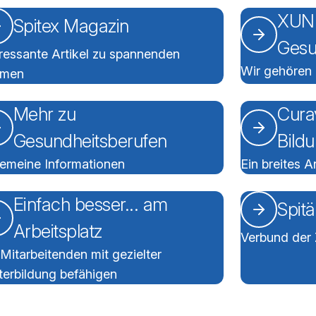
XUND
Spitex Magazin
Gesu
eressante Artikel zu spannenden
Wir gehören
emen
Mehr zu
Cura
Gesundheitsberufen
Bild
gemeine Informationen
Ein breites 
Einfach besser... am
Spitä
Arbeitsplatz
Verbund der 
Mitarbeitenden mit gezielter
terbildung befähigen