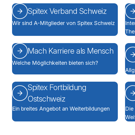
Wichtige Links
Spitex Verband Schweiz
Wir sind A-Mitglieder von Spitex Schweiz
Int
Th
Mach Karriere als Mensch
Welche Möglichkeiten bieten sich?
All
Spitex Fortbildung
Ostschweiz
Ein breites Angebot an Weiterbildungen
Die 
Wei