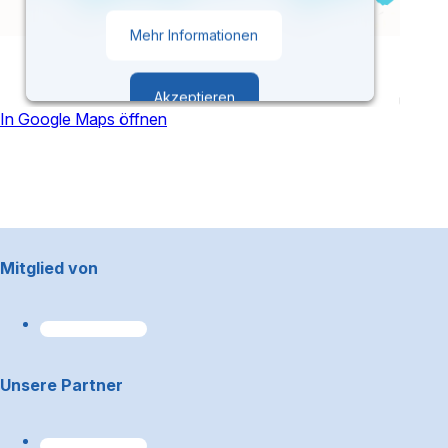
Mehr Informationen
Akzeptieren
In Google Maps öffnen
powered by
Usercentrics Consent
Management Platform
Footerbereich
Mitglied von
Unsere Partner