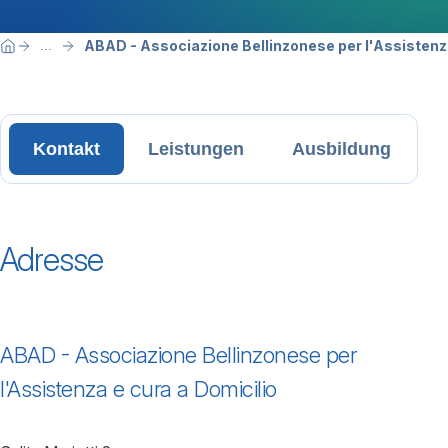
Breadcrumbnavigation
Sie befinden sich hier:
ABAD - Associazione Bellinzonese per l'Assistenza
...
Home
Kontakt
Leistungen
Ausbildung
Adresse
ABAD - Associazione Bellinzonese per
l'Assistenza e cura a Domicilio