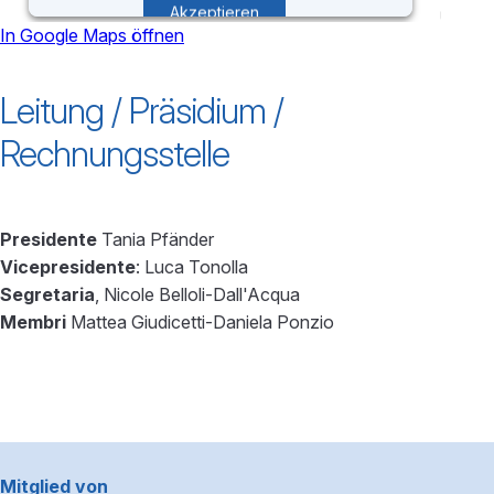
Akzeptieren
In Google Maps öffnen
powered by
Usercentrics Consent
Leitung / Präsidium /
Management Platform
Rechnungsstelle
Presidente
Tania Pfänder
Vicepresidente
: Luca Tonolla
Segretaria
, Nicole Belloli-Dall'Acqua
Membri
Mattea Giudicetti-Daniela Ponzio
Footerbereich
Mitglied von