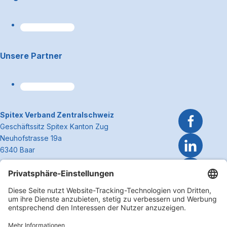
Unsere Partner
~Kontaktinformationen
Spitex Verband Zentralschweiz
Geschäftssitz Spitex Kanton Zug
Neuhofstrasse 19a
6340 Baar
Telefon 041 362 27 37
info@spitexzentralschweiz.ch