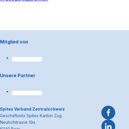
powered by
Usercentrics Consent
Management Platform
Footerbereich
Mitglied von
Unsere Partner
~Kontaktinformationen
Spitex Verband Zentralschweiz
Geschäftssitz Spitex Kanton Zug
Neuhofstrasse 19a
6340 Baar