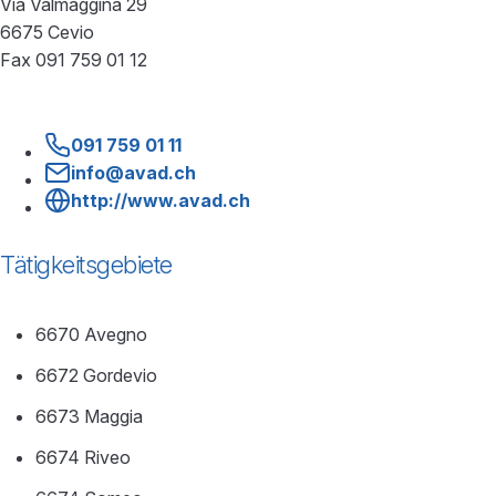
Via Valmaggina 29
6675 Cevio
Fax 091 759 01 12
091 759 01 11
info@avad.ch
http://www.avad.ch
Tätigkeitsgebiete
6670 Avegno
6672 Gordevio
6673 Maggia
6674 Riveo