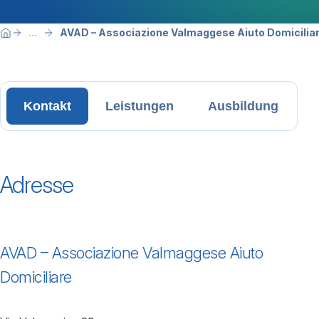
Breadcrumbnavigation
Sie befinden sich hier:
AVAD – Associazione Valmaggese Aiuto Domicilia
...
Home
Kontakt
Leistungen
Ausbildung
Adresse
AVAD – Associazione Valmaggese Aiuto
Domiciliare