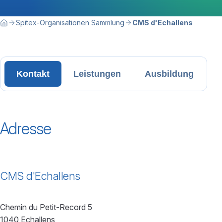
Breadcrumbnavigation
Sie befinden sich hier:
Spitex-Organisationen Sammlung
CMS d'Echallens
Home
Kontakt
Leistungen
Ausbildung
Adresse
CMS d'Echallens
Chemin du Petit-Record 5
1040 Echallens