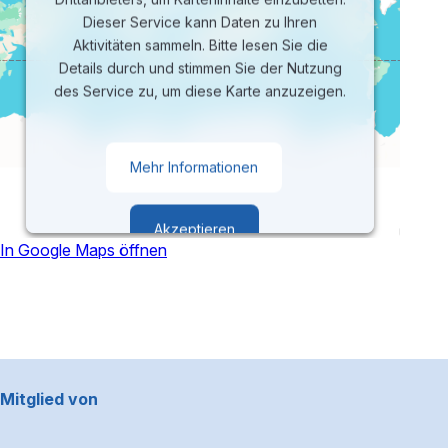
Dieser Service kann Daten zu Ihren
Aktivitäten sammeln. Bitte lesen Sie die
Details durch und stimmen Sie der Nutzung
des Service zu, um diese Karte anzuzeigen.
Mehr Informationen
Akzeptieren
In Google Maps öffnen
powered by
Usercentrics Consent
Management Platform
Footerbereich
Mitglied von