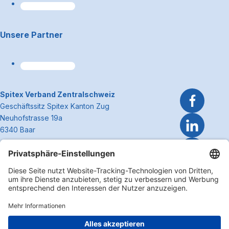
Unsere Partner
~Kontaktinformationen
Spitex Verband Zentralschweiz
Geschäftssitz Spitex Kanton Zug
Neuhofstrasse 19a
6340 Baar
Telefon 041 362 27 37
info@spitexzentralschweiz.ch
Zum Anfa
Impressum
Disclaimer
Datenschutzerklärung