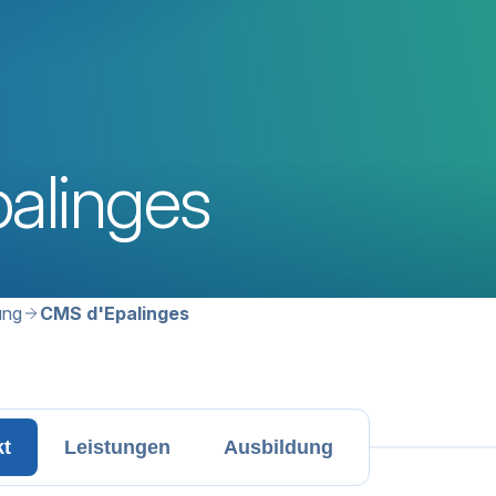
alinges
avigation
ung
CMS d'Epalinges
kt
Leistungen
Ausbildung