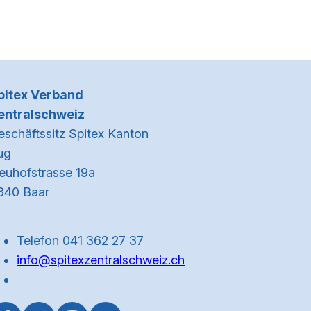
Kontaktinformationen
pitex Verband
entralschweiz
eschäftssitz Spitex Kanton
ug
euhofstrasse 19a
340 Baar
Telefon 041 362 27 37
info@spitexzentralschweiz.ch