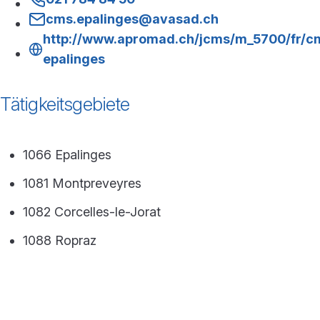
cms.epalinges@avasad.ch
http://www.apromad.ch/jcms/m_5700/fr/c
epalinges
Tätigkeitsgebiete
1066 Epalinges
1081 Montpreveyres
1082 Corcelles-le-Jorat
1088 Ropraz