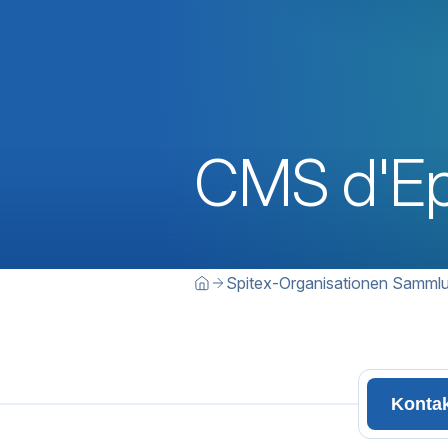
CMS d'Ep
Breadcrumbn
Sie befinden sich hier:
Spitex-Organisationen Samml
Home
Konta