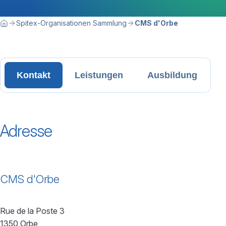
Breadcrumbnavigation
Sie befinden sich hier:
Spitex-Organisationen Sammlung
CMS d'Orbe
Home
Kontakt
Leistungen
Ausbildung
Adresse
CMS d'Orbe
Rue de la Poste 3
1350 Orbe