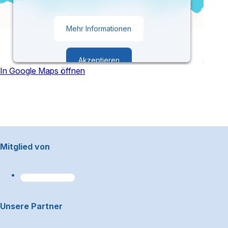
Mehr Informationen
Akzeptieren
In Google Maps öffnen
powered by
Usercentrics Consent
Management Platform
Footerbereich
Mitglied von
Unsere Partner