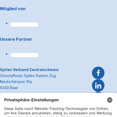
Footerbereich
Mitglied von
Unsere Partner
~Kontaktinformationen
Spitex Verband Zentralschweiz
Geschäftssitz Spitex Kanton Zug
Neuhofstrasse 19a
6340 Baar
Telefon 041 362 27 37
info@spitexzentralschweiz.ch