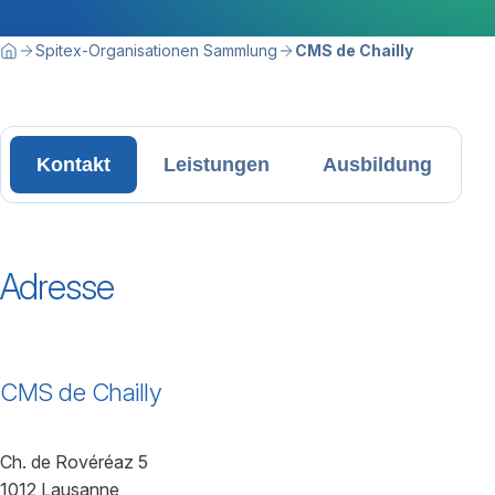
Breadcrumbnavigation
Sie befinden sich hier:
Spitex-Organisationen Sammlung
CMS de Chailly
Home
Kontakt
Leistungen
Ausbildung
Adresse
CMS de Chailly
Ch. de Rovéréaz 5
1012 Lausanne