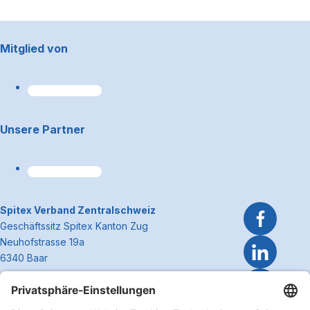
Footerbereich
Mitglied von
Unsere Partner
~Kontaktinformationen
Spitex Verband Zentralschweiz
Geschäftssitz Spitex Kanton Zug
Neuhofstrasse 19a
6340 Baar
Telefon 041 362 27 37