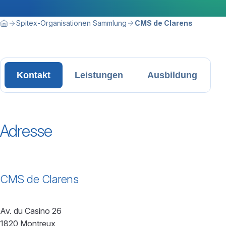
Breadcrumbnavigation
Sie befinden sich hier:
Spitex-Organisationen Sammlung
CMS de Clarens
Home
Kontakt
Leistungen
Ausbildung
Adresse
CMS de Clarens
Av. du Casino 26
1820 Montreux