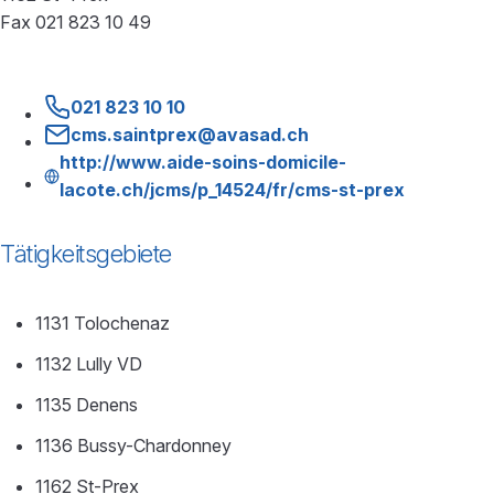
Fax 021 823 10 49
021 823 10 10
cms.saintprex@avasad.ch
http://www.aide-soins-domicile-
lacote.ch/jcms/p_14524/fr/cms-st-prex
Tätigkeitsgebiete
1131 Tolochenaz
1132 Lully VD
1135 Denens
1136 Bussy-Chardonney
1162 St-Prex