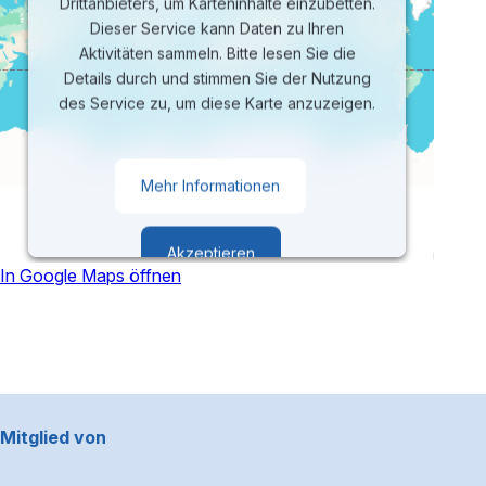
Drittanbieters, um Karteninhalte einzubetten.
Dieser Service kann Daten zu Ihren
Aktivitäten sammeln. Bitte lesen Sie die
Details durch und stimmen Sie der Nutzung
des Service zu, um diese Karte anzuzeigen.
Mehr Informationen
Akzeptieren
In Google Maps öffnen
powered by
Usercentrics Consent
Management Platform
Footerbereich
Mitglied von