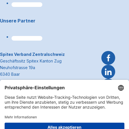
Unsere Partner
~Kontaktinformationen
Spitex Verband Zentralschweiz
Geschäftssitz Spitex Kanton Zug
Neuhofstrasse 19a
6340 Baar
Telefon 041 362 27 37
info@spitexzentralschweiz.ch
Zum Anfa