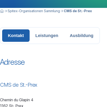
Breadcrumbnavigation
Sie befinden sich hier:
Spitex-Organisationen Sammlung
CMS de St.-Prex
Home
Kontakt
Leistungen
Ausbildung
Adresse
CMS de St.-Prex
Chemin du Glapin 4
1162 St- Prex