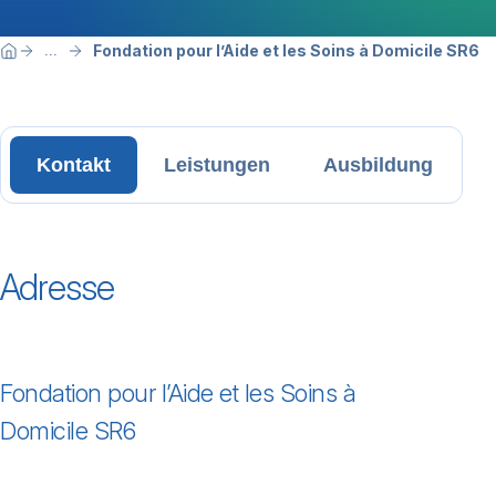
Breadcrumbnavigation
Sie befinden sich hier:
Fondation pour l’Aide et les Soins à Domicile SR6
...
Home
Kontakt
Leistungen
Ausbildung
Adresse
Fondation pour l’Aide et les Soins à
Domicile SR6