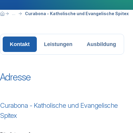
Breadcrumbnavigation
Sie befinden sich hier:
Curabona - Katholische und Evangelische Spitex
...
Home
Kontakt
Leistungen
Ausbildung
Adresse
Curabona - Katholische und Evangelische
Spitex