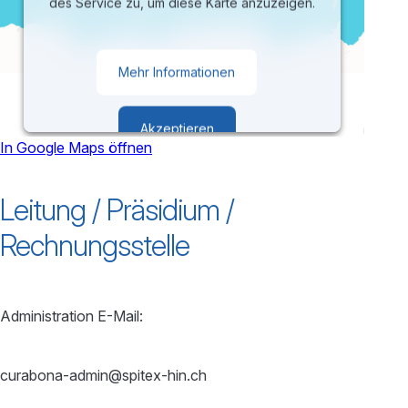
des Service zu, um diese Karte anzuzeigen.
Mehr Informationen
Akzeptieren
In Google Maps öffnen
powered by
Usercentrics Consent
Leitung / Präsidium /
Management Platform
Rechnungsstelle
Administration E-Mail:
curabona-admin@spitex-hin.ch