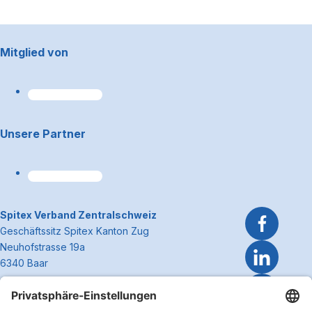
Footerbereich
Mitglied von
Unsere Partner
~Kontaktinformationen
Spitex Verband Zentralschweiz
Geschäftssitz Spitex Kanton Zug
Neuhofstrasse 19a
6340 Baar
Telefon 041 362 27 37