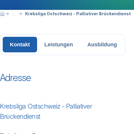
Breadcrumbnavigation
Sie befinden sich hier:
Krebsliga Ostschweiz - Palliativer Brückendienst
...
Home
Kontakt
Leistungen
Ausbildung
Adresse
Krebsliga Ostschweiz - Palliativer
Brückendienst