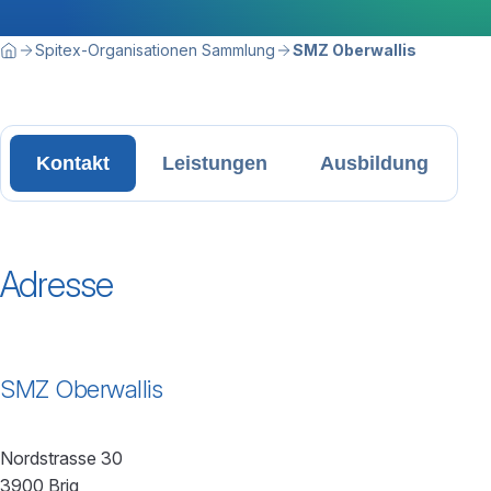
Breadcrumbnavigation
Sie befinden sich hier:
Spitex-Organisationen Sammlung
SMZ Oberwallis
Home
Kontakt
Leistungen
Ausbildung
Adresse
SMZ Oberwallis
Nordstrasse 30
3900 Brig