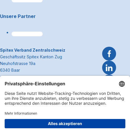
Unsere Partner
~Kontaktinformationen
Spitex Verband Zentralschweiz
Geschäftssitz Spitex Kanton Zug
Neuhofstrasse 19a
6340 Baar
Telefon 041 362 27 37
info@spitexzentralschweiz.ch
Zum Anfa
Impressum
Disclaimer
Datenschutzerklärung