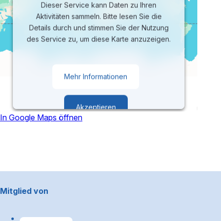
Dieser Service kann Daten zu Ihren
Aktivitäten sammeln. Bitte lesen Sie die
Details durch und stimmen Sie der Nutzung
des Service zu, um diese Karte anzuzeigen.
Mehr Informationen
Akzeptieren
In Google Maps öffnen
powered by
Usercentrics Consent
Management Platform
Footerbereich
Mitglied von