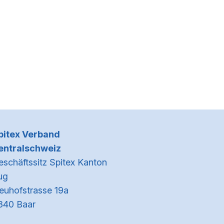
Kontaktinformationen
pitex Verband
entralschweiz
eschäftssitz Spitex Kanton
ug
euhofstrasse 19a
340 Baar