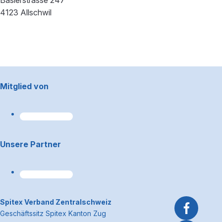
Baslerstrasse 247
4123 Allschwil
Footerbereich
Mitglied von
Unsere Partner
~Kontaktinformationen
Spitex Verband Zentralschweiz
Geschäftssitz Spitex Kanton Zug