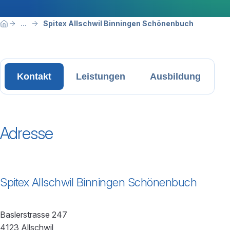
Breadcrumbnavigation
Sie befinden sich hier:
Spitex Allschwil Binningen Schönenbuch
...
Home
Kontakt
Leistungen
Ausbildung
Adresse
Spitex Allschwil Binningen Schönenbuch
Baslerstrasse 247
4123 Allschwil