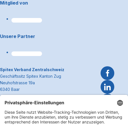
Footerbereich
Mitglied von
Unsere Partner
~Kontaktinformationen
Spitex Verband Zentralschweiz
Geschäftssitz Spitex Kanton Zug
Neuhofstrasse 19a
6340 Baar
Telefon 041 362 27 37
info@spitexzentralschweiz.ch