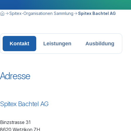
Breadcrumbnavigation
Sie befinden sich hier:
Spitex-Organisationen Sammlung
Spitex Bachtel AG
Home
Kontakt
Leistungen
Ausbildung
Adresse
Spitex Bachtel AG
Binzstrasse 31
8620 Wetzikon ZH