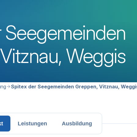
er Seegemeinden
Vitznau, Weggis
avigation
ung
Spitex der Seegemeinden Greppen, Vitznau, Weggi
kt
Leistungen
Ausbildung