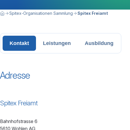
Breadcrumbnavigation
Sie befinden sich hier:
Spitex-Organisationen Sammlung
Spitex Freiamt
Home
Kontakt
Leistungen
Ausbildung
Adresse
Spitex Freiamt
Bahnhofstrasse 6
5610 Wohlen AG