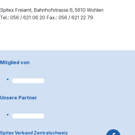
Spitex Freiamt, Bahnhofstrasse 6, 5610 Wohlen
Tel.: 056 / 621 06 20 Fax.: 056 / 621 22 79
Footerbereich
Mitglied von
Unsere Partner
~Kontaktinformationen
Spitex Verband Zentralschweiz