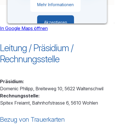
Mehr Informationen
Akzeptieren
In Google Maps öffnen
powered by
Usercentrics Consent
Leitung / Präsidium /
Management Platform
Rechnungsstelle
Präsidium:
Domenic Philipp, Breiteweg 10, 5622 Waltenschwil
Rechnungsstelle:
Spitex Freiamt, Bahnhofstrasse 6, 5610 Wohlen
Bezug von Trauerkarten