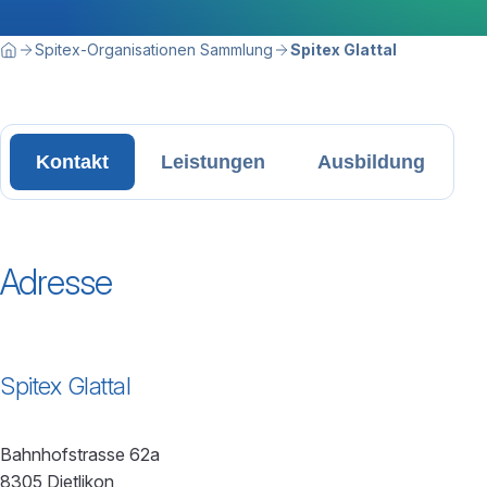
Breadcrumbnavigation
Sie befinden sich hier:
Spitex-Organisationen Sammlung
Spitex Glattal
Home
Kontakt
Leistungen
Ausbildung
Adresse
Spitex Glattal
Bahnhofstrasse 62a
8305 Dietlikon