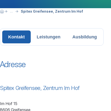
Breadcrumbnavigation
Sie befinden sich hier:
Spitex Greifensee, Zentrum Im Hof
...
Home
Kontakt
Leistungen
Ausbildung
Adresse
Spitex Greifensee, Zentrum Im Hof
Im Hof 15
8606 Greifensee