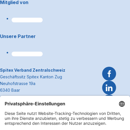
Footerbereich
Mitglied von
Unsere Partner
~Kontaktinformationen
Spitex Verband Zentralschweiz
Geschäftssitz Spitex Kanton Zug
Neuhofstrasse 19a
6340 Baar
Telefon 041 362 27 37
info@spitexzentralschweiz.ch