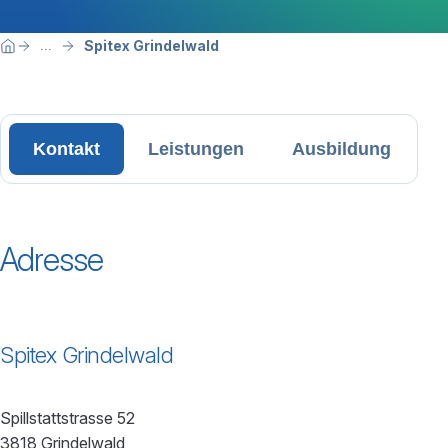
Breadcrumbnavigation
Sie befinden sich hier:
Spitex Grindelwald
...
Home
Kontakt
Leistungen
Ausbildung
Adresse
Spitex Grindelwald
Spillstattstrasse 52
3818 Grindelwald