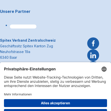
Unsere Partner
~Kontaktinformationen
Spitex Verband Zentralschweiz
Geschäftssitz Spitex Kanton Zug
Neuhofstrasse 19a
6340 Baar
Telefon 041 362 27 37
info@spitexzentralschweiz.ch
Zum Anfa
Impressum
Disclaimer
Datenschutzerklärung
Cookie Einstellungen