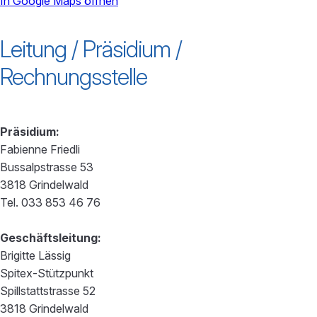
In Google Maps öffnen
powered by
Usercentrics Consent
Leitung / Präsidium /
Management Platform
Rechnungsstelle
Präsidium:
Fabienne Friedli
Bussalpstrasse 53
3818 Grindelwald
Tel. 033 853 46 76
Geschäftsleitung:
Brigitte Lässig
Spitex-Stützpunkt
Spillstattstrasse 52
3818 Grindelwald