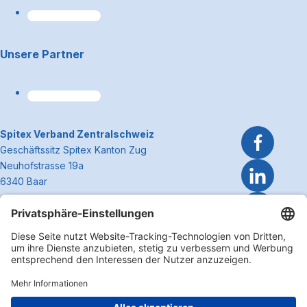
Unsere Partner
~Kontaktinformationen
Spitex Verband Zentralschweiz
Geschäftssitz Spitex Kanton Zug
Neuhofstrasse 19a
6340 Baar
Telefon 041 362 27 37
info@spitexzentralschweiz.ch
Zum Anfa