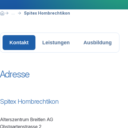
Breadcrumbnavigation
Sie befinden sich hier:
Spitex Hombrechtikon
...
Home
Kontakt
Leistungen
Ausbildung
Adresse
Spitex Hombrechtikon
Alterszentrum Breitlen AG
Obstgartenstrasse 2