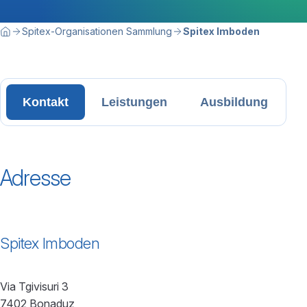
Breadcrumbnavigation
Sie befinden sich hier:
Spitex-Organisationen Sammlung
Spitex Imboden
Home
Kontakt
Leistungen
Ausbildung
Adresse
Spitex Imboden
Via Tgivisuri 3
7402 Bonaduz