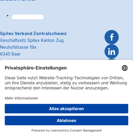
~Kontaktinformationen
Spitex Verband Zentralschweiz
Geschäftssitz Spitex Kanton Zug
Neuhofstrasse 19a
6340 Baar
Telefon 041 362 27 37
info@spitexzentralschweiz.ch
Zum Anfa
Impressum
Disclaimer
Datenschutzerklärung
Cookie Einstellungen
Copyright 2026 Spitex Verband Zentralschweiz