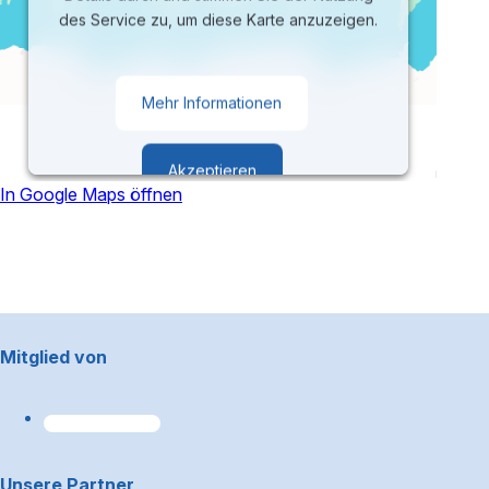
des Service zu, um diese Karte anzuzeigen.
Mehr Informationen
Akzeptieren
In Google Maps öffnen
powered by
Usercentrics Consent
Management Platform
Footerbereich
Mitglied von
Unsere Partner