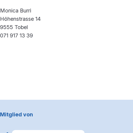
Monica Burri
Höhenstrasse 14
9555 Tobel
071 917 13 39
Footerbereich
Mitglied von