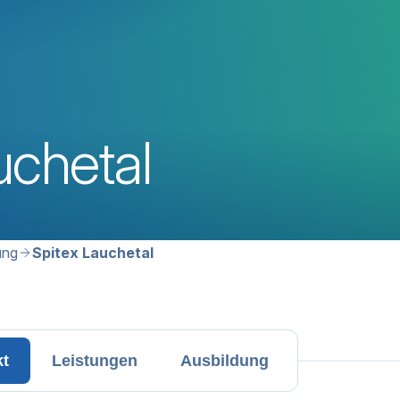
uchetal
avigation
ung
Spitex Lauchetal
kt
Leistungen
Ausbildung