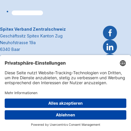
~Kontaktinformationen
Spitex Verband Zentralschweiz
Geschäftssitz Spitex Kanton Zug
Neuhofstrasse 19a
6340 Baar
Telefon 041 362 27 37
info@spitexzentralschweiz.ch
Zum Anfa
Impressum
Disclaimer
Datenschutzerklärung
Cookie Einstellungen
Copyright 2026 Spitex Verband Zentralschweiz