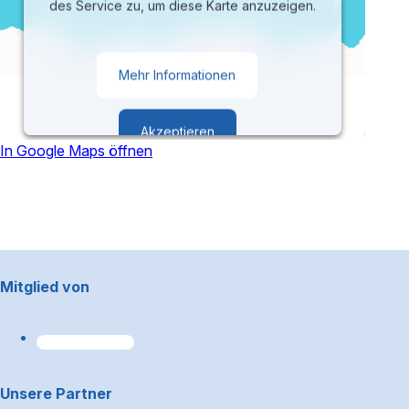
des Service zu, um diese Karte anzuzeigen.
Mehr Informationen
Akzeptieren
In Google Maps öffnen
powered by
Usercentrics Consent
Management Platform
Footerbereich
Mitglied von
Unsere Partner