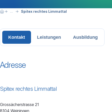
Breadcrumbnavigation
Sie befinden sich hier:
Spitex rechtes Limmattal
...
Home
Kontakt
Leistungen
Ausbildung
Adresse
Spitex rechtes Limmattal
Grossächerstrasse 21
8104 Weiningen