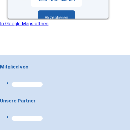
Akzeptieren
In Google Maps öffnen
powered by
Usercentrics Consent
Management Platform
Footerbereich
Mitglied von
Unsere Partner