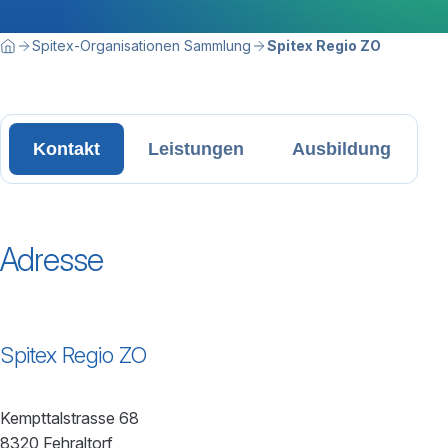
Breadcrumbnavigation
Sie befinden sich hier:
Spitex-Organisationen Sammlung
Spitex Regio ZO
Home
Kontakt
Leistungen
Ausbildung
Adresse
Spitex Regio ZO
Kempttalstrasse 68
8320 Fehraltorf