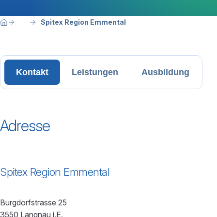
Breadcrumbnavigation
Sie befinden sich hier:
Spitex Region Emmental
...
Home
Kontakt
Leistungen
Ausbildung
Adresse
Spitex Region Emmental
Burgdorfstrasse 25
3550 Langnau i.E.