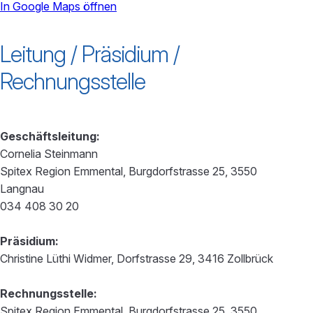
In Google Maps öffnen
powered by
Usercentrics Consent
Leitung / Präsidium /
Management Platform
Rechnungsstelle
Geschäftsleitung:
Cornelia Steinmann
Spitex Region Emmental, Burgdorfstrasse 25, 3550
Langnau
034 408 30 20
Präsidium:
Christine Lüthi Widmer, Dorfstrasse 29, 3416 Zollbrück
Rechnungsstelle:
Spitex Region Emmental, Burgdorfstrasse 25, 3550