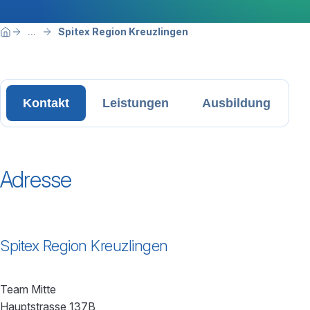
Breadcrumbnavigation
Sie befinden sich hier:
Spitex Region Kreuzlingen
...
Home
Kontakt
Leistungen
Ausbildung
Adresse
Spitex Region Kreuzlingen
Team Mitte
Hauptstrasse 137B