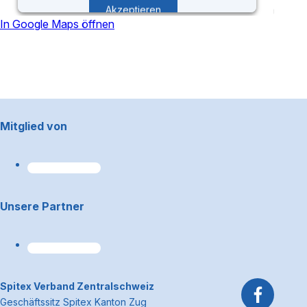
Akzeptieren
In Google Maps öffnen
powered by
Usercentrics Consent
Management Platform
Footerbereich
Mitglied von
Unsere Partner
~Kontaktinformationen
Spitex Verband Zentralschweiz
Geschäftssitz Spitex Kanton Zug