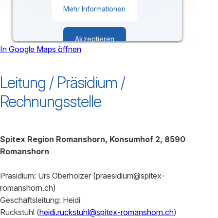
Mehr Informationen
Akzeptieren
In Google Maps öffnen
powered by
Usercentrics Consent
Leitung / Präsidium /
Management Platform
Rechnungsstelle
Spitex Region Romanshorn, Konsumhof 2, 8590
Romanshorn
Präsidium: Urs Oberholzer (praesidium@spitex-
romanshorn.ch)
Geschäftsleitung: Heidi
Ruckstuhl (
heidi.ruckstuhl@spitex-romanshorn.ch
)