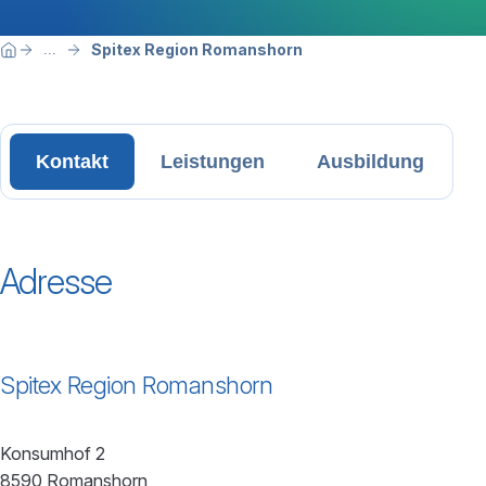
Breadcrumbnavigation
Sie befinden sich hier:
Spitex Region Romanshorn
...
Home
Kontakt
Leistungen
Ausbildung
Adresse
Spitex Region Romanshorn
Konsumhof 2
8590 Romanshorn