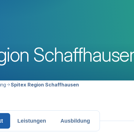
gion Schaffhause
avigation
ung
Spitex Region Schaffhausen
kt
Leistungen
Ausbildung