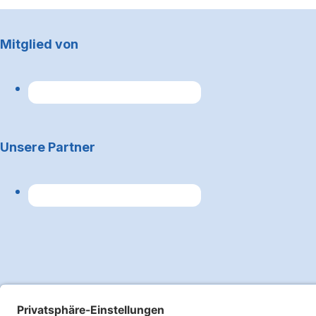
Footerbereich
Mitglied von
Unsere Partner