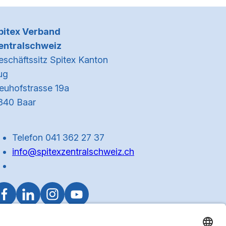
Kontaktinformationen
pitex Verband
entralschweiz
eschäftssitz Spitex Kanton
ug
euhofstrasse 19a
340 Baar
Telefon 041 362 27 37
info@spitexzentralschweiz.ch