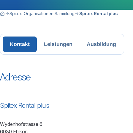
Breadcrumbnavigation
Sie befinden sich hier:
Spitex-Organisationen Sammlung
Spitex Rontal plus
Home
Kontakt
Leistungen
Ausbildung
Adresse
Spitex Rontal plus
Wydenhofstrasse 6
6030 Ebikon