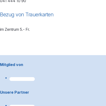
041 444 10 90
Bezug von Trauerkarten
im Zentrum 5.- Fr.
Footerbereich
Mitglied von
Unsere Partner