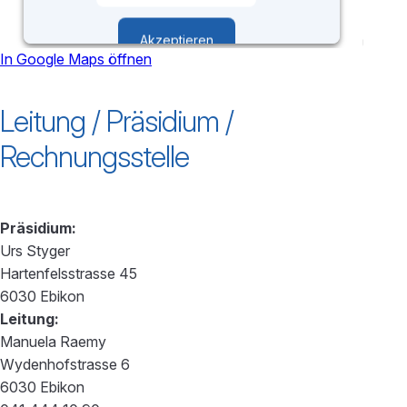
Akzeptieren
In Google Maps öffnen
powered by
Usercentrics Consent
Leitung / Präsidium /
Management Platform
Rechnungsstelle
Präsidium:
Urs Styger
Hartenfelsstrasse 45
6030 Ebikon
Leitung:
Manuela Raemy
Wydenhofstrasse 6
6030 Ebikon