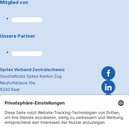
Footerbereich
Mitglied von
Unsere Partner
~Kontaktinformationen
Spitex Verband Zentralschweiz
Geschäftssitz Spitex Kanton Zug
Neuhofstrasse 19a
6340 Baar
Telefon 041 362 27 37
info@spitexzentralschweiz.ch