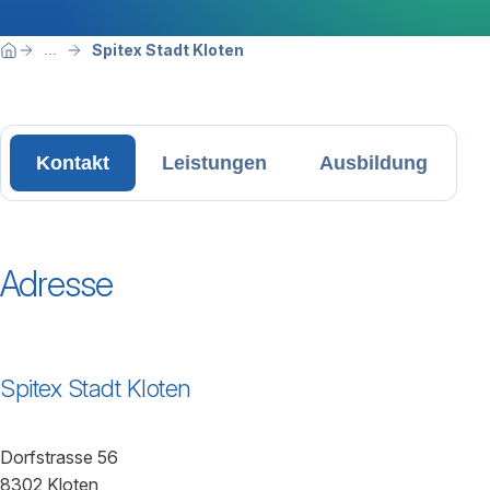
Breadcrumbnavigation
Sie befinden sich hier:
Spitex Stadt Kloten
...
Home
Kontakt
Leistungen
Ausbildung
Adresse
Spitex Stadt Kloten
Dorfstrasse 56
8302 Kloten