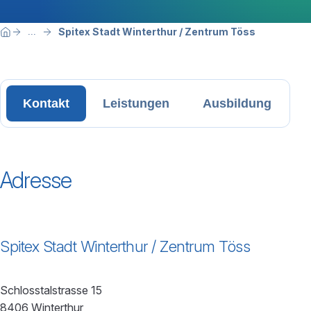
Breadcrumbnavigation
Sie befinden sich hier:
Spitex Stadt Winterthur / Zentrum Töss
...
Home
Kontakt
Leistungen
Ausbildung
Adresse
Spitex Stadt Winterthur / Zentrum Töss
Schlosstalstrasse 15
8406 Winterthur