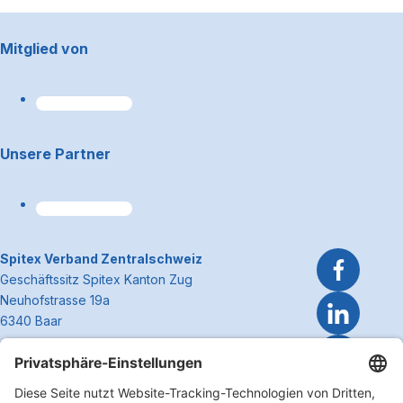
Footerbereich
Mitglied von
Unsere Partner
~Kontaktinformationen
Spitex Verband Zentralschweiz
Geschäftssitz Spitex Kanton Zug
Neuhofstrasse 19a
6340 Baar
Telefon 041 362 27 37
info@spitexzentralschweiz.ch