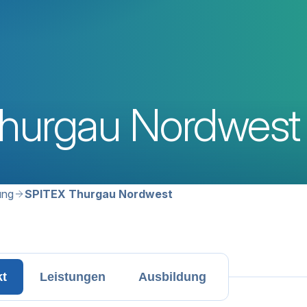
hurgau Nordwest
avigation
ung
SPITEX Thurgau Nordwest
kt
Leistungen
Ausbildung