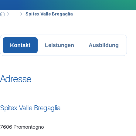
Breadcrumbnavigation
Sie befinden sich hier:
Spitex Valle Bregaglia
...
Home
Kontakt
Leistungen
Ausbildung
Adresse
Spitex Valle Bregaglia
7606 Promontogno