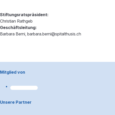
Stiftungsratspräsident:
Christian Rathgeb
Geschäftsleitung:
Barbara Berni, barbara.berni@spitalthusis.ch
Footerbereich
Mitglied von
Unsere Partner