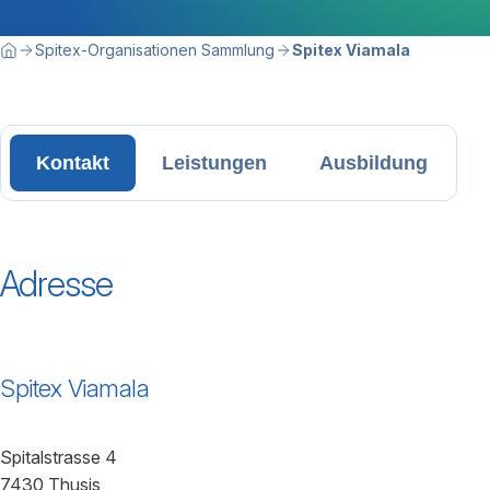
Breadcrumbnavigation
Sie befinden sich hier:
Spitex-Organisationen Sammlung
Spitex Viamala
Home
Kontakt
Leistungen
Ausbildung
Adresse
Spitex Viamala
Spitalstrasse 4
7430 Thusis