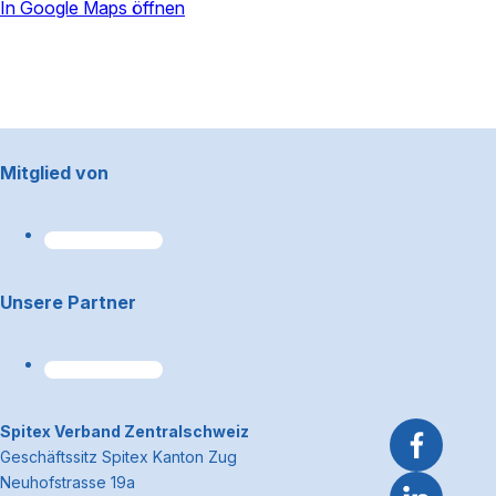
In Google Maps öffnen
powered by
Usercentrics Consent
Management Platform
Footerbereich
Mitglied von
Unsere Partner
~Kontaktinformationen
Spitex Verband Zentralschweiz
Geschäftssitz Spitex Kanton Zug
Neuhofstrasse 19a