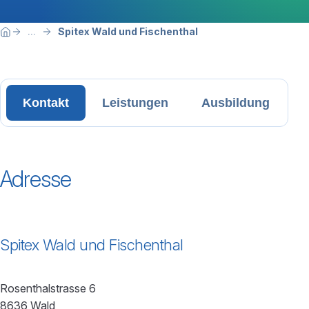
Breadcrumbnavigation
Sie befinden sich hier:
Spitex Wald und Fischenthal
...
Home
Kontakt
Leistungen
Ausbildung
Adresse
Spitex Wald und Fischenthal
Rosenthalstrasse 6
8636 Wald