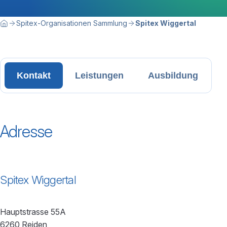
Breadcrumbnavigation
Sie befinden sich hier:
Spitex-Organisationen Sammlung
Spitex Wiggertal
Home
Kontakt
Leistungen
Ausbildung
Adresse
Spitex Wiggertal
Hauptstrasse 55A
6260 Reiden