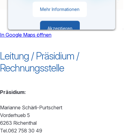
Mehr Informationen
Akzeptieren
In Google Maps öffnen
powered by
Usercentrics Consent
Leitung / Präsidium /
Management Platform
Rechnungsstelle
Präsidium:
Marianne Schärli-Purtschert
Vorderhueb 5
6263 Richenthal
Tel.062 758 30 49