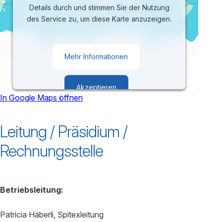
Details durch und stimmen Sie der Nutzung
des Service zu, um diese Karte anzuzeigen.
Mehr Informationen
Akzeptieren
In Google Maps öffnen
powered by
Usercentrics Consent
Leitung / Präsidium /
Management Platform
Rechnungsstelle
Betriebsleitung:
Patricia Häberli, Spitexleitung