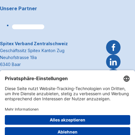
Unsere Partner
~Kontaktinformationen
Spitex Verband Zentralschweiz
Geschäftssitz Spitex Kanton Zug
Neuhofstrasse 19a
6340 Baar
Telefon 041 362 27 37
info@spitexzentralschweiz.ch
Zum Anfa
Impressum
Disclaimer
Datenschutzerklärung
Cookie Einstellungen