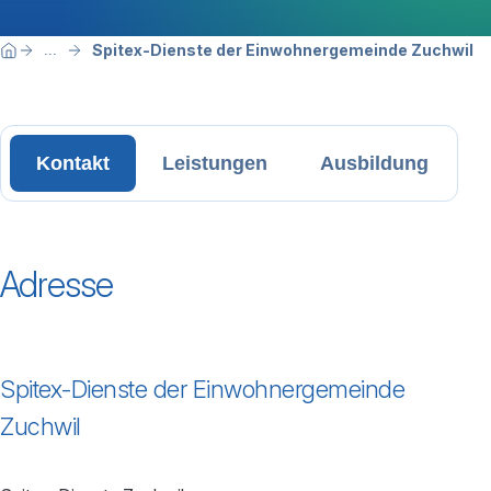
Breadcrumbnavigation
Sie befinden sich hier:
Spitex-Dienste der Einwohnergemeinde Zuchwil
...
Home
Kontakt
Leistungen
Ausbildung
Adresse
Spitex-Dienste der Einwohnergemeinde
Zuchwil