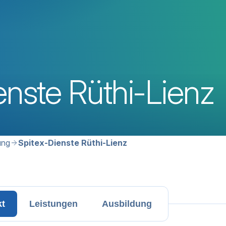
enste Rüthi-Lienz
avigation
ung
Spitex-Dienste Rüthi-Lienz
kt
Leistungen
Ausbildung