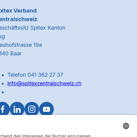
Kontaktinformationen
pitex Verband
entralschweiz
eschäftssitz Spitex Kanton
ug
euhofstrasse 19a
340 Baar
Telefon 041 362 27 37
info@spitexzentralschweiz.ch
Zum Anfa